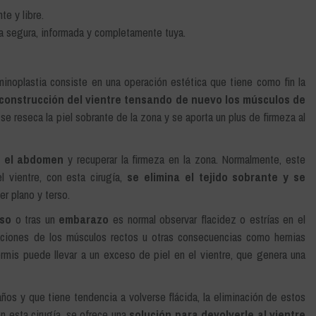
e y libre.
 segura, informada y completamente tuya.
oplastia consiste en una operación estética que tiene como fin la
econstrucción del vientre tensando de nuevo los músculos de
 se reseca la piel sobrante de la zona y se aporta un plus de firmeza al
n el abdomen
y recuperar la firmeza en la zona. Normalmente, este
l vientre, con esta cirugía,
se elimina el tejido sobrante y se
r plano y terso.
eso
o tras un
embarazo
es normal observar flacidez o estrías en el
ciones de los músculos rectos u otras consecuencias como hernias
ermis puede llevar a un exceso de piel en el vientre, que genera una
ños y que tiene tendencia a volverse flácida, la eliminación de estos
on esta cirugía, se ofrece una
solución para devolverle al vientre