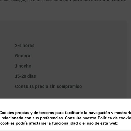
2-4 horas
General
1 noche
15-20 días
Consulta precio sin compromiso
Cookies propias y de terceros para facilitarle la navegación y mostrarl
 relacionada con sus preferencias. Consulte nuestra Política de cooki
 cookies podría afectarse la funcionalidad o el uso de esta web:
o cirugía estética de vientre?