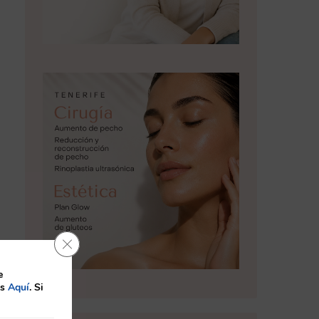
Cerrar el banner de cookies RGPD
e
es
Aquí
. Si