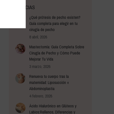
NOTICIAS
¿Qué prótesis de pecho existen?
Guía completa para elegir en tu
cirugía de pecho
8 abril, 2026
Mastectomía: Guía Completa Sobre
Cirugía de Pecho y Cómo Puede
Mejorar Tu Vida
3 marzo, 2026
Renueva tu cuerpo tras la
maternidad: Liposucción +
Abdominoplastia
4 febrero, 2026
Ácido Hialurónico en Glúteos y
Labios:Rellenos, Diferencias y