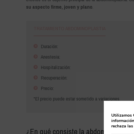
su aspecto firme, joven y plano
.
TRATAMIENTO ABDOMINOPLASTIA
Duración:
Anestesia:
Hospitalización:
Recuperación:
Precio:
*El precio puede estar sometido a variaciones.
Utilizamos 
información
rechaza las
¿En qué consiste la abdominoplastia 