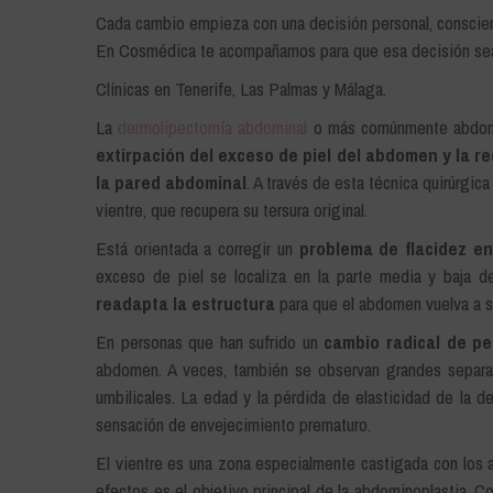
Cada cambio empieza con una decisión personal, conscient
En Cosmédica te acompañamos para que esa decisión sea
Clínicas en Tenerife, Las Palmas y Málaga.
La
dermolipectomía abdominal
o más comúnmente abdomin
extirpación del exceso de piel del abdomen y la r
la pared abdominal
. A través de esta técnica quirúrgica
vientre, que recupera su tersura original.
Está orientada a corregir un
problema de flacidez e
exceso de piel se localiza en la parte media y baja de
readapta la estructura
para que el abdomen vuelva a se
En personas que han sufrido un
cambio radical de p
abdomen. A veces, también se observan grandes separa
umbilicales. La edad y la pérdida de elasticidad de la d
sensación de envejecimiento prematuro.
El vientre es una zona especialmente castigada con los a
efectos es el objetivo principal de la abdominoplastia. C