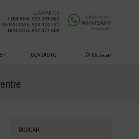
Buscar
EDADES
CONTACTO
Buscar:
LLÁMANOS
TENERIFE: 922 291 662
LAS PALMAS: 928 074 221
MÁLAGA: 952 073 600
Buscar
S
CONTACTO
Buscar:
ientre
BUSCAR