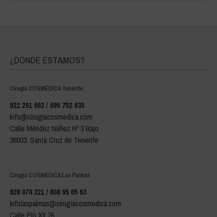
¿DÓNDE ESTAMOS?
Cirugía COSMÉDICA Tenerife
922 291 662 / 695 752 835
info@cirugiacosmedica.com
Calle Méndez Núñez Nº 3 Bajo
38003. Santa Cruz de Tenerife
Cirugía COSMÉDICA Las Palmas
928 074 221 / 608 95 65 63
infolaspalmas@cirugiacosmedica.com
Calle Pío XII 76