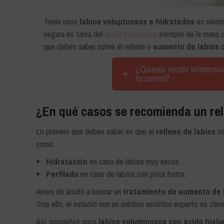
Tener unos
labios voluptuosos e hidratados
es sinóni
segura es tarea del
ácido hialurónico
siempre de la mano d
que debes saber sobre el relleno o
aumento de labios
c
¿Quieres recibir informac
tu correo?
¿En qué casos se recomienda un rel
Lo primero que debes saber es que el
relleno de labios
no
como:
Hidratación
en caso de labios muy secos.
Perfilado
en caso de labios con poca forma.
Antes de acudir a buscar un
tratamiento de aumento de 
Tras ello, el estudio con un médico estético experto es clav
Así, conseguir unos
labios voluminosos con ácido hialu