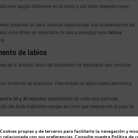
rá unos rasgos diferentes en su rostro y, por tanto, requerirá mayor
os proyectar, es decir, nuestras expectativas, a la recomendación del
caso. Esto último es importante de cara a conseguir unos
labios
te.
mento de labios
aen en lo anterior. Antes del tratamiento es importante que conozcas
co incómodo en ocasiones. Para evitarlo se aplica crema anestésica
entre 20 y 30 minutos
dependiendo de cada caso particular
ción del ácido hialurónico aunque es cierto que mejoran con el paso de
 de la piel de la paciente y sus hábitos de vida. Normalmente se trata de
Cookies propias y de terceros para facilitarle la navegación y mos
 relacionada con sus preferencias. Consulte nuestra Política de 