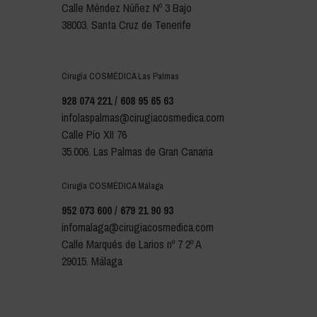
Calle Méndez Núñez Nº 3 Bajo
38003. Santa Cruz de Tenerife
Cirugía COSMÉDICA Las Palmas
928 074 221 / 608 95 65 63
infolaspalmas@cirugiacosmedica.com
Calle Pío XII 76
35.006. Las Palmas de Gran Canaria
Cirugía COSMÉDICA Málaga
952 073 600 / 679 21 90 93
infomalaga@cirugiacosmedica.com
Calle Marqués de Larios nº 7 2º A
29015. Málaga