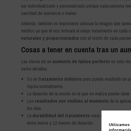
ser individualizado y personalizado porque cada persona tend
cantidad de sustancia o menor.
Además, también es importante adecuar la imagen que querem
médico ya que él nos indicará el mejor tratamiento en cada 
naturales y proporcionados
con el rostro de cada pacien
Cosas a tener en cuenta tras un au
Las claves de un
aumento de labios perfecto
no solo rec
estos detalles:
Es un
tratamiento indoloro
pero puede resultado un po
tópica normalmente.
La duración de la sesión en la que se realiza puede durar
Los
resultados son visibles al momento
de la aplica
los días.
La
durabilidad del tratamiento
varía según la calidad
entre nueve y 12 meses de duración.
Utilizamos 
información