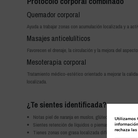
Protocolo corporal combinado
Quemador corporal
Ayuda a trabajar zonas con acumulación localizada y a activ
Masajes anticelulíticos
Favorecen el drenaje, la circulación y la mejora del aspecto 
Mesoterapia corporal
Tratamiento médico-estético orientado a mejorar la calidad 
localizada.
¿Te sientes identificada?
Notas piel de naranja en muslos, glúteos o abdomen
Utilizamos 
Sientes retención de líquidos o piernas pesadas
información
rechaza las
Tienes zonas con grasa localizada difícil de mejorar