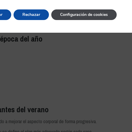
ar
Rechazar
Configuración de cookies
 época del año
antes del verano
do a mejorar el aspecto corporal de forma progresiva.
ar y se define el plan más adecuado según cada caso.