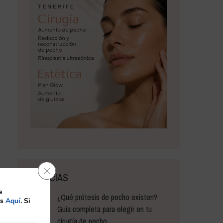
Cerrar el banner de cookies RGPD
NOTICIAS
e
¿Qué prótesis de pecho existen?
es
Aquí
. Si
Guía completa para elegir en tu
cirugía de pecho