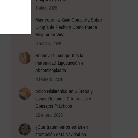
8 abril, 2026
Mastectomía: Guía Completa Sobre
Cirugía de Pecho y Cómo Puede
Mejorar Tu Vida
3 marzo, 2026
Renueva tu cuerpo tras la
maternidad: Liposucción +
Abdominoplastia
4 febrero, 2026
Ácido Hialurónico en Glúteos y
Labios:Rellenos, Diferencias y
Consejos Prácticos
12 enero, 2026
¿Qué tratamientos están en
promoción esta Navidad en