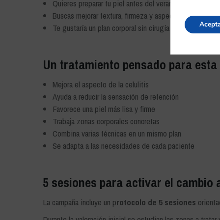
Quieres preparar tu piel antes del verano
Buscas mejorar textura, firmeza y aspecto corporal
Acept
Te gustaría un plan corporal sin cirugía
Un tratamiento pensado para esta
Mejora el aspecto de la celulitis
Ayuda a reducir la sensación de retención
Favorece una piel más lisa y firme
Trabaja zonas corporales concretas
Combina varias técnicas en un mismo plan
Se adapta a las necesidades de cada paciente
5 sesiones para activar el cambio 
La campaña incluye un p
rotocolo de 5 sesiones
orienta
Durante la valoración inicial se estudian las zonas a trat