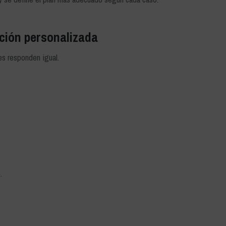
ación personalizada
es responden igual.
.