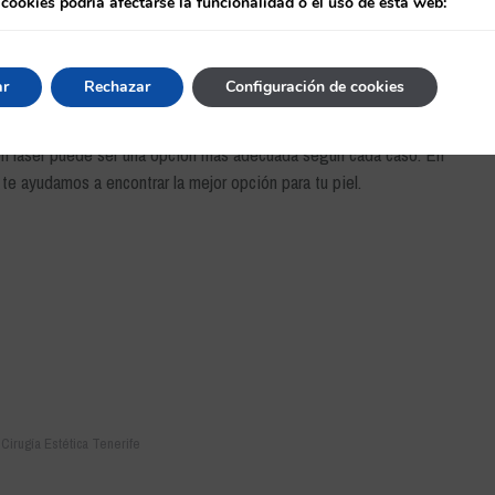
 cookies podría afectarse la funcionalidad o el uso de esta web:
ar
Rechazar
Configuración de cookies
lares, no es la solución para todos. Evaluar alternativas como la
 con láser puede ser una opción más adecuada según cada caso. En
te ayudamos a encontrar la mejor opción para tu piel.
:
Cirugía Estética Tenerife