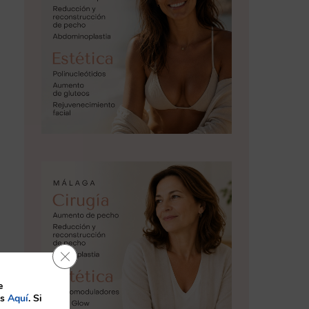
Cerrar el banner de cookies RGPD
e
es
Aquí
. Si