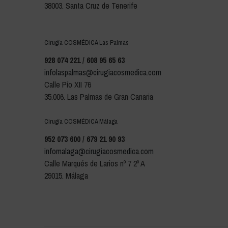
38003. Santa Cruz de Tenerife
Cirugía COSMÉDICA Las Palmas
928 074 221 / 608 95 65 63
infolaspalmas@cirugiacosmedica.com
Calle Pío XII 76
35.006. Las Palmas de Gran Canaria
Cirugía COSMÉDICA Málaga
952 073 600 / 679 21 90 93
infomalaga@cirugiacosmedica.com
Calle Marqués de Larios nº 7 2º A
29015. Málaga