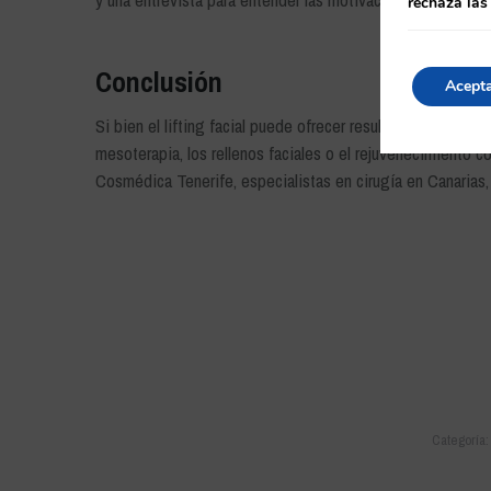
rechaza las
Conclusión
Acept
Si bien el lifting facial puede ofrecer resultados espectacu
mesoterapia, los rellenos faciales o el rejuvenecimiento
Cosmédica Tenerife, especialistas en cirugía en Canarias, 
Categoría