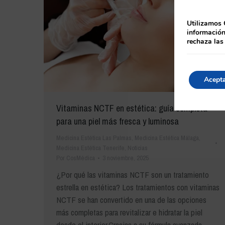
Utilizamos 
información
rechaza las
Acept
Vitaminas NCTF en estética: guía completa
para una piel más fresca y luminosa
Medicina Estética Las Palmas
,
Medicina Estética Málaga
,
Medicina Estética Tenerife
,
Noticias
Por
CosMédica
3 noviembre, 2025
¿Por qué las vitaminas NCTF son un tratamiento
estrella en estética? Los tratamientos con vitaminas
NCTF se han convertido en una de las opciones
más completas para revitalizar e hidratar la piel
desde el interior.Gracias a su fórmula avanzada —