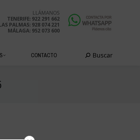
Buscar
EDADES
CONTACTO
Buscar:
LLÁMANOS
TENERIFE: 922 291 662
LAS PALMAS: 928 074 221
MÁLAGA: 952 073 600
Buscar
S
CONTACTO
Buscar:
5
Cerrar el banner de cookies RGPD