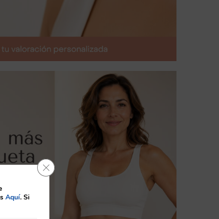
Cerrar el banner de cookies RGPD
e
es
Aquí
. Si